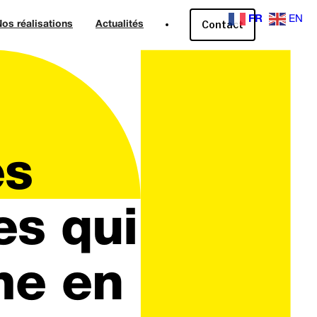
FR
EN
Contact
os réalisations
Actualités
es
ves qui
me en