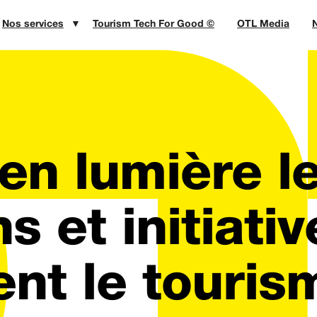
Nos services
▼
Tourism Tech For Good ©
OTL Media
N
en lumière l
s et initiati
nt le touris