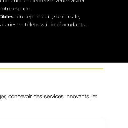
ambiance chaleureuse. Venez visiter
notre espace.
Cibles
: entrepreneurs, succursale,
salariés en télétravail, indépendants...
r, concevoir des services innovants, et