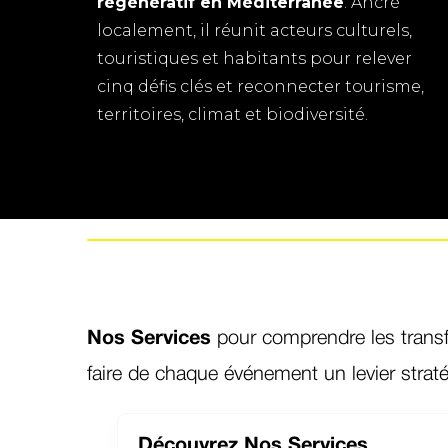
régénératif en Méditerranée
. Ancré
localement, il réunit acteurs culturels,
touristiques et habitants pour relever
cinq défis clés et reconnecter tourisme,
territoires, climat et biodiversité.
Nos Services
pour comprendre les transfo
faire de chaque événement un levier strat
Découvrez Nos Services