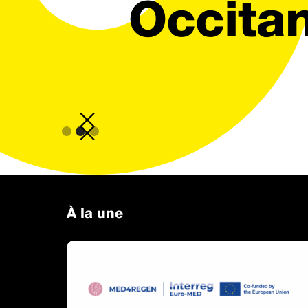
Occitan
Slide 2 of 3.
À la une