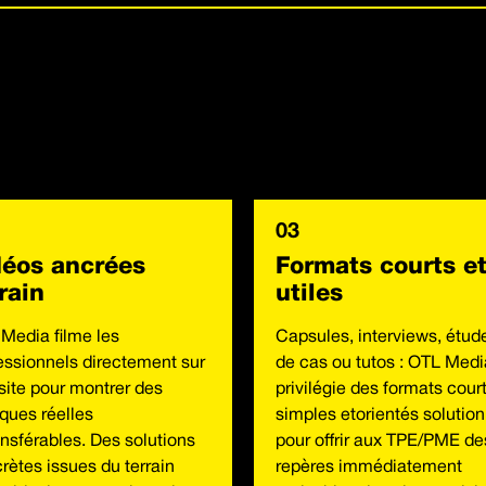
03
déos ancrées
Formats courts e
rain
utiles
Media filme les
Capsules, interviews, étud
essionnels directement sur
de cas ou tutos : OTL Medi
 site pour montrer des
privilégie des formats court
iques réelles
simples etorientés solution
ansférables. Des solutions
pour offrir aux TPE/PME de
rètes issues du terrain
repères immédiatement