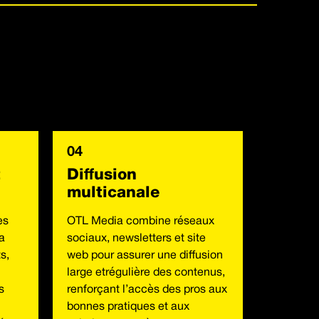
04
t
Diffusion
multicanale
es
OTL Media combine réseaux
a
sociaux, newsletters et site
s,
web pour assurer une diffusion
large etrégulière des contenus,
s
renforçant l’accès des pros aux
bonnes pratiques et aux