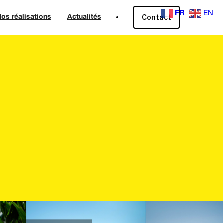
FR
EN
Contact
os réalisations
Actualités