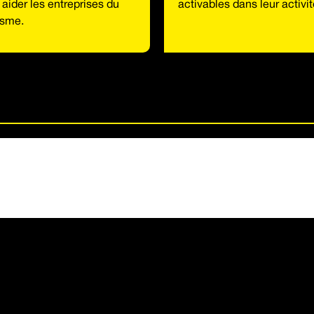
 aider les entreprises du
activables dans leur activi
isme.