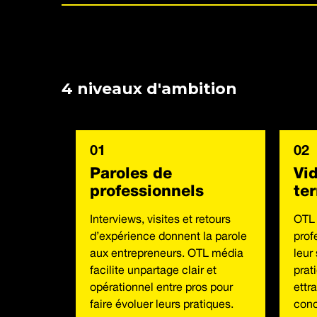
4 niveaux d'ambition
01
02
Paroles de
Vi
professionnels
ter
Interviews, visites et retours
OTL 
d’expérience donnent la parole
prof
aux entrepreneurs. OTL média
leur
facilite unpartage clair et
prat
opérationnel entre pros pour
ettr
faire évoluer leurs pratiques.
conc