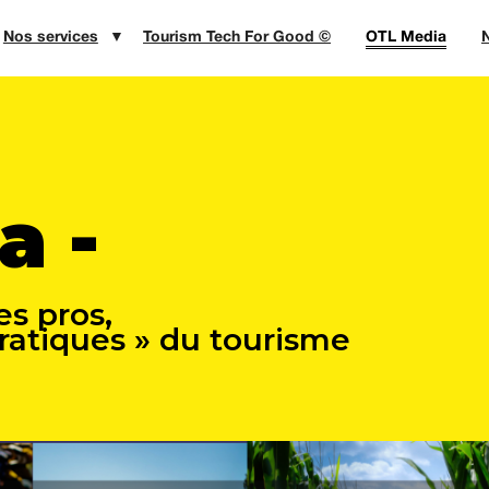
Nos services
▼
Tourism Tech For Good ©
OTL Media
N
a -
es pros,
pratiques » du tourisme