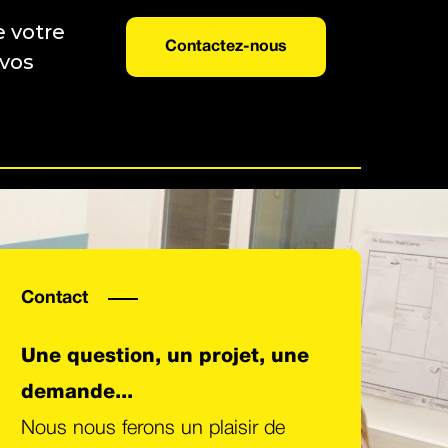
e votre
Contactez-nous
 vos
Contact
Une question, un projet, une
demande...
Nous nous ferons un plaisir de