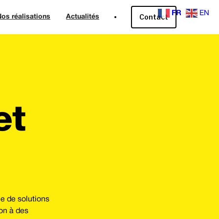
FR
EN
Contact
os réalisations
Actualités
et
e de solutions
ion à des