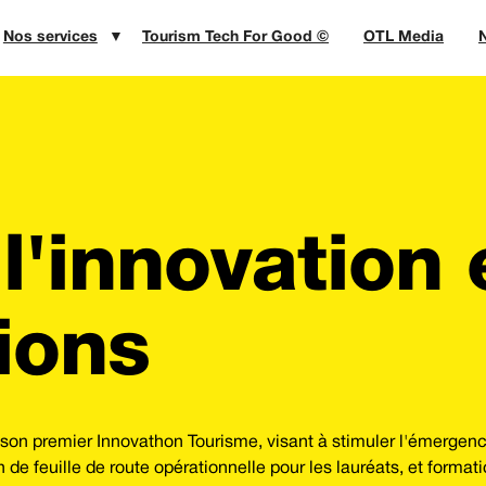
Nos services
▼
Tourism Tech For Good ©
OTL Media
N
l'innovation 
tions
n premier Innovathon Tourisme, visant à stimuler l'émergenc
n de feuille de route opérationnelle pour les lauréats, et format