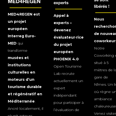
se sont
MED4REGEN
experts
libérés !
MED4REGEN est
Appel à
Nous
un projet
experts –
rechercho
européen
devenez
de nouvea
Interreg Euro-
évaluateur·rice
coworkeurs
MED
qui
du projet
Notre
transforme
européen
Coworking 
musées et
PHOENIX 4.0
situé à 5
institutions
Open Tourisme
mètres de l
culturelles en
Lab recrute
gare de
moteurs d’un
actuellement un
Nîmes. Un l
tourisme durable
expert
où règne u
et régénératif en
indépendant
ambiance
Méditerranée
.
pour participer à
chaleureuse
Ancré localement, il
l’évaluation de
Venez visite
réunit acteurs