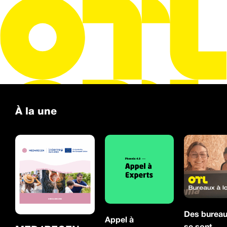
À la une
Des burea
Appel à