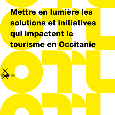
Mettre en lumière les
solutions et initiatives
qui impactent le
tourisme en Occitanie
Slide 2 of 3.