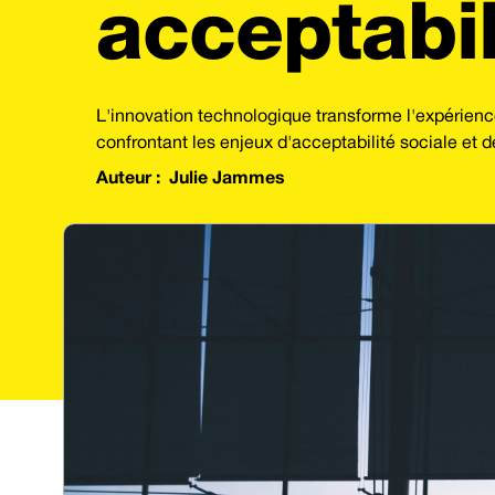
acceptabil
L'innovation technologique transforme l'expérience
confrontant les enjeux d'acceptabilité sociale et de
Auteur :
Julie Jammes