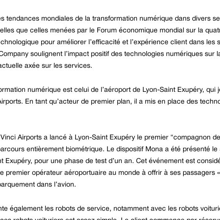
es tendances mondiales de la transformation numérique dans divers sec
telles que celles menées par le Forum économique mondial sur la quatri
echnologique pour améliorer l’efficacité et l’expérience client dans les 
pany soulignent l’impact positif des technologies numériques sur la c
actuelle axée sur les services.
mation numérique est celui de l’aéroport de Lyon-Saint Exupéry, qui j
irports. En tant qu’acteur de premier plan, il a mis en place des techn
s Vinci Airports a lancé à Lyon-Saint Exupéry le premier “compagnon 
 parcours entièrement biométrique. Le dispositif Mona a été présenté l
aint Exupéry, pour une phase de test d’un an. Cet événement est consi
s le premier opérateur aéroportuaire au monde à offrir à ses passagers
mbarquement dans l’avion.
ente également les robots de service, notamment avec les robots voituri