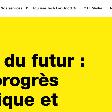
Nos services
▼
Tourism Tech For Good ©
OTL Media
N
 du futur :
progrès
ique et