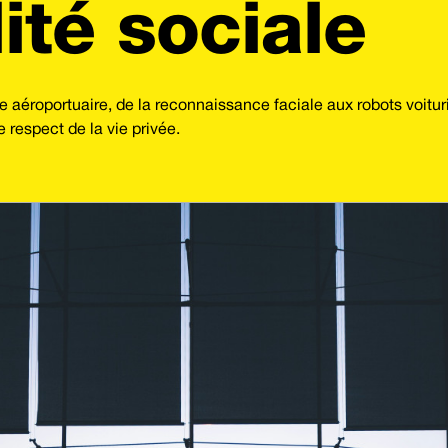
ité sociale
 aéroportuaire, de la reconnaissance faciale aux robots voituri
 respect de la vie privée.