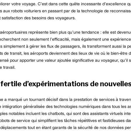
iorer votre voyage. C’est dans cette quête incessante d’excellence qu
nts aux robots voituriers en passant par de la technologie de reconnais
et satisfaction des besoins des voyageurs.
ces aéroportuaires représente bien plus qu’une tendance : elle est deve
recherchent non seulement l’efficacité, mais également une expérienc
simplement à gérer les flux de passagers, ils transforment aussi la per
s de transit, les aéroports deviennent des lieux de vie où le bien-être
nsé pour apporter une valeur ajoutée significative au voyageur, qu’il 
 travail.
u fertile d’expérimentations de nouvelle
e a marqué un tournant décisif dans la prestation de services à trave
intégration généralisée des technologies numériques dans tous les as
s notables incluent les chatbots, qui sont des assistants virtuels int
obots de service qui simplifient les tâches répétitives et fastidieuses d
nos déplacements tout en étant garants de la sécurité de nos données pe