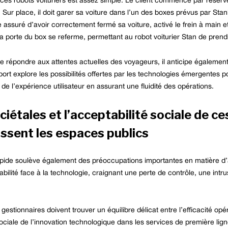
es robots voituriers est assez simple. Le client commence par réserve
. Sur place, il doit garer sa voiture dans l’un des boxes prévus par St
 assuré d’avoir correctement fermé sa voiture, activé le frein à main et 
 porte du box se referme, permettant au robot voiturier Stan de prendre
 répondre aux attentes actuelles des voyageurs, il anticipe également 
ort explore les possibilités offertes par les technologies émergentes p
e l’expérience utilisateur en assurant une fluidité des opérations.
iétales et l’acceptabilité sociale de c
ssent les espaces publics
pide soulève également des préoccupations importantes en matière d’a
bilité face à la technologie, craignant une perte de contrôle, une intru
stionnaires doivent trouver un équilibre délicat entre l’efficacité opér
 sociale de l’innovation technologique dans les services de première li